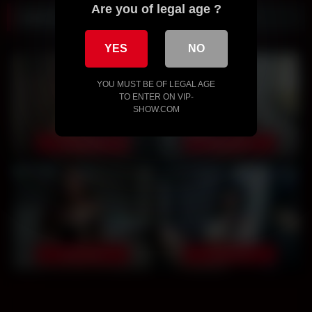
Are you of legal age ?
Sexe amateur en Live Cam sur VIPShow
YES
NO
YOU MUST BE OF LEGAL AGE
TO ENTER ON VIP-
SHOW.COM